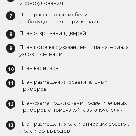
и оборудования
План расстановки мебели
7
и оборудования с привязками
План открывания дверей
8
План потолка с указанием типа материала,
9
узлов и сечений
План карнизов
10
План размещения осветительных
11
приборов
План-схема подключения осветительных
12
приборов с привязкой к выключателям
План размещения электрических розеток
13
и электро-выводов