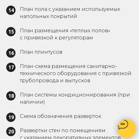
План пола с указанием используемых
14
напольных покрытий
План размещения «теплых полов»
15
с привязкой к регуляторам
План плинтусов
16
План-схема размещения санитарно-
17
технического оборудования с привязкой
трубопровода и выпусков
План системы кондиционирования (при
18
наличии)
Схема обозначения разверток
19
Развертки стен по помещениям
20
с указанием декоративных элементов